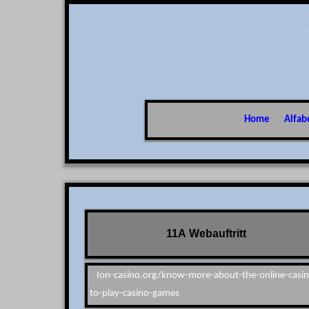
Home
Alfab
11A Webauftritt
Ion-casino.org/know-more-about-the-online-casin
to-play-casino-games