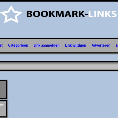
et
Categorieën
Link aanmelden
Link wijzigen
Adverteren
L
os-