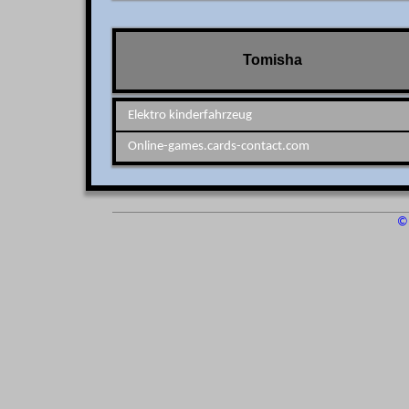
Tomisha
Elektro kinderfahrzeug
Online-games.cards-contact.com
©